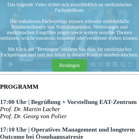
Das folgende Video richtet sich ausschließlich an medizinisches
Fachpublikum.
Die enthaltenen Fachvorträge können teilweise eindrückliche
Bilddarstellungen von Notfallsituationen, Verletzungen und
medizinischen Eingriffen zeigen sowie weitere sensible Themen
umfassen, welche emotional belastend oder verstörend wirken können.
Mit Klick auf "Bestätigen" erklären Sie, dass Sie medizinisches
Fachpersonal sind und den Inhalt in diesem Kontext ansehen möchten.
Bestätigen
PROGRAMM
17:00 Uhr | Begrüßung + Vorstellung EAT-Zentrum
Prof. Dr. Martin Lacher
Prof. Dr. Georg von Polier
17:10 Uhr | Operatives Management und longterm
Outcome bei Ösophagusatresie