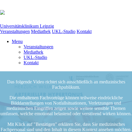
Universitätsklinikum Leipzig
Veranstaltungen
Mediathek
UKL-Studio
Kontakt
Menu
Veranstaltungen
Mediathek
UKL-Studio
Kontakt
Das folgende Video richtet sich ausschließlich an medizinisches
Fachpublikum.
Die enthaltenen Fachvorträge können teilweise eindrückliche
Bilddarstellungen von Notfallsituationen, Verletzungen und
medizinischen Eingriffen zeigen sowie weitere sensible Themen
umfassen, welche emotional belastend oder verstörend wirken können.
Mit Klick auf "Bestätigen" erklären Sie, dass Sie medizinisches
Fachpersonal sind und den Inhalt in diesem Kontext ansehen möchten.