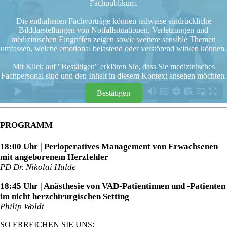
Fachpublikum.
Die enthaltenen Fachvorträge können teilweise eindrückliche
Bilddarstellungen von Notfallsituationen, Verletzungen und
medizinischen Eingriffen zeigen sowie weitere sensible Themen
umfassen, welche emotional belastend oder verstörend wirken können.
Mit Klick auf "Bestätigen" erklären Sie, dass Sie medizinisches
Fachpersonal sind und den Inhalt in diesem Kontext ansehen möchten.
Bestätigen
PROGRAMM
18:00 Uhr | Perioperatives Management von Erwachsenen
mit angeborenem Herzfehler
PD Dr. Nikolai Hulde
18:45 Uhr | Anästhesie von VAD-Patientinnen und -Patienten
im nicht herzchirurgischen Setting
Philip Woldt
SO ERREICHEN SIE UNS: